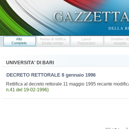
Atto
Avviso di rettifica
Lavori
Direttive U
Completo
Errata corrige
Preparatori
recepite
UNIVERSITA' DI BARI
DECRETO RETTORALE
8 gennaio 1996
Rettifica al decreto rettorale 11 maggio 1995 recante modificaz
n.41 del 19-02-1996)