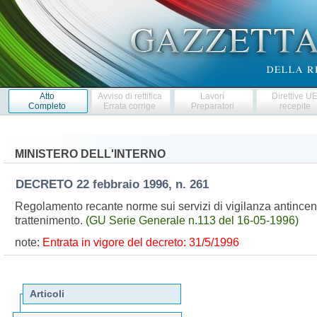
Atto
Avviso di rettifica
Lavori
Direttive U
Completo
Errata corrige
Preparatori
recepite
MINISTERO DELL'INTERNO
DECRETO
22 febbraio 1996, n. 261
Regolamento recante norme sui servizi di vigilanza antincendi
trattenimento.
(GU Serie Generale n.113 del 16-05-1996)
note:
Entrata in vigore del decreto: 31/5/1996