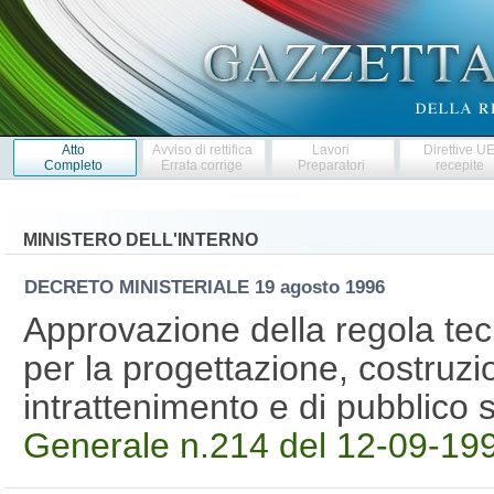
Atto
Avviso di rettifica
Lavori
Direttive U
Completo
Errata corrige
Preparatori
recepite
MINISTERO DELL'INTERNO
DECRETO MINISTERIALE
19 agosto 1996
Approvazione della regola tec
per la progettazione, costruzio
intrattenimento e di pubblico 
Generale n.214 del 12-09-1996