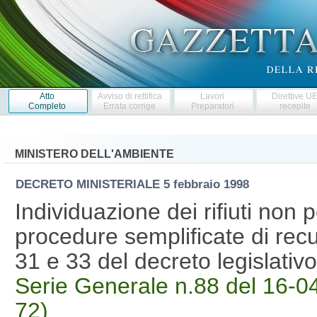
Atto
Avviso di rettifica
Lavori
Direttive U
Completo
Errata corrige
Preparatori
recepite
MINISTERO DELL'AMBIENTE
DECRETO MINISTERIALE
5 febbraio 1998
Individuazione dei rifiuti non p
procedure semplificate di recup
31 e 33 del decreto legislativ
Serie Generale n.88 del 16-04
72)