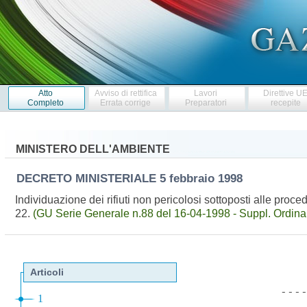
Atto
Avviso di rettifica
Lavori
Direttive U
Completo
Errata corrige
Preparatori
recepite
MINISTERO DELL'AMBIENTE
DECRETO MINISTERIALE
5 febbraio 1998
Individuazione dei rifiuti non pericolosi sottoposti alle proce
22.
(GU Serie Generale n.88 del 16-04-1998 - Suppl. Ordinar