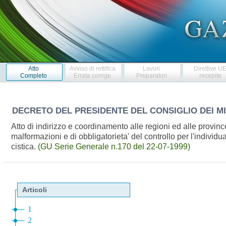
Atto
Avviso di rettifica
Lavori
Direttive U
Completo
Errata corrige
Preparatori
recepite
DECRETO DEL PRESIDENTE DEL CONSIGLIO DEI M
Atto di indirizzo e coordinamento alle regioni ed alle provin
malformazioni e di obbligatorieta' del controllo per l'individu
cistica.
(GU Serie Generale n.170 del 22-07-1999)