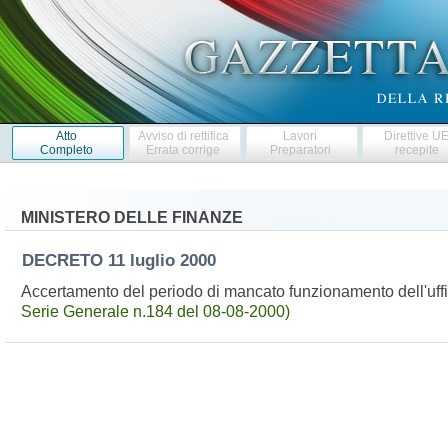
Atto
Avviso di rettifica
Lavori
Direttive U
Completo
Errata corrige
Preparatori
recepite
MINISTERO DELLE FINANZE
DECRETO
11 luglio 2000
Accertamento del periodo di mancato funzionamento dell'uffic
Serie Generale n.184 del 08-08-2000)