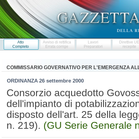
Atto
Avviso di rettifica
Lavori
Direttive U
Completo
Errata corrige
Preparatori
recepite
COMMISSARIO GOVERNATIVO PER L'EMERGENZA AL
ORDINANZA
26 settembre 2000
Consorzio acquedotto Govos
dell'impianto di potabilizzazion
disposto dell'art. 25 della le
n. 219).
(GU Serie Generale n