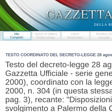
Atto
Avviso di rettifica
Lavori
Direttive U
Completo
Errata corrige
Preparatori
recepite
TESTO COORDINATO DEL DECRETO-LEGGE
28 agos
Testo del decreto-legge 28 ag
Gazzetta Ufficiale - serie gen
2000), coordinato con la legg
2000, n. 304 (in questa stessa
pag. 3), recante: "Disposizioni
svolgimento a Palermo della 