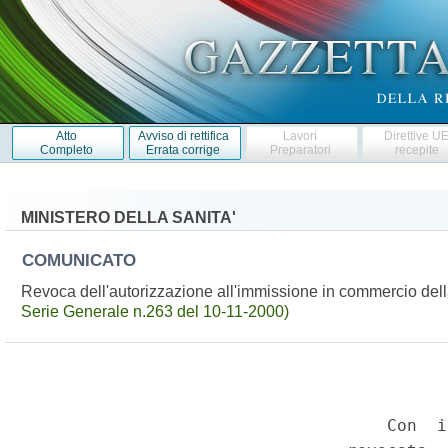
Atto
Avviso di rettifica
Lavori
Direttive U
Completo
Errata corrige
Preparatori
recepite
MINISTERO DELLA SANITA'
COMUNICATO
Revoca dell'autorizzazione all'immissione in commercio del
Serie Generale n.263 del 10-11-2000)