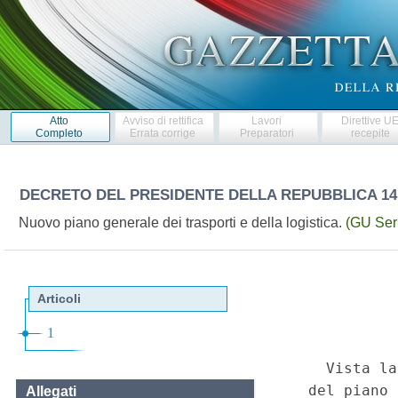
Atto
Avviso di rettifica
Lavori
Direttive U
Completo
Errata corrige
Preparatori
recepite
DECRETO DEL PRESIDENTE DELLA REPUBBLICA
14
Nuovo piano generale dei trasporti e della logistica.
(GU Seri