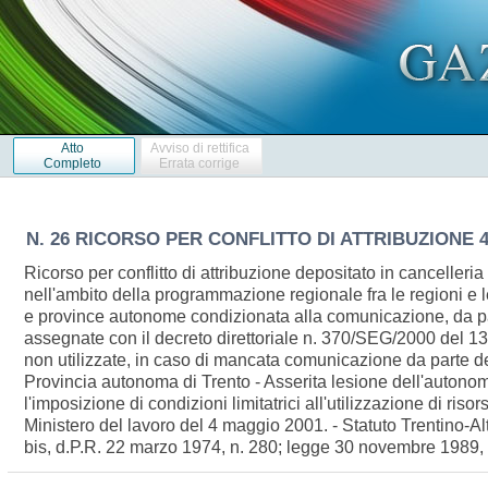
Atto
Avviso di rettifica
Completo
Errata corrige
N. 26 RICORSO PER CONFLITTO DI ATTRIBUZIONE 4 
Ricorso per conflitto di attribuzione depositato in canceller
nell'ambito della programmazione regionale fra le regioni e l
e province autonome condizionata alla comunicazione, da par
assegnate con il decreto direttoriale n. 370/SEG/2000 del 13
non utilizzate, in caso di mancata comunicazione da parte de
Provincia autonoma di Trento - Asserita lesione dell'autonomia
l'imposizione di condizioni limitatrici all'utilizzazione di r
Ministero del lavoro del 4 maggio 2001. - Statuto Trentino-Alto 
bis, d.P.R. 22 marzo 1974, n. 280; legge 30 novembre 1989, 