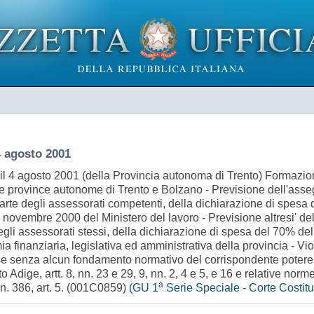
agosto 2001
ia il 4 agosto 2001 (della Provincia autonoma di Trento) Formazi
e province autonome di Trento e Bolzano - Previsione dell'assegn
te degli assessorati competenti, della dichiarazione di spesa d
 novembre 2000 del Ministero del lavoro - Previsione altresi' de
gli assessorati stessi, della dichiarazione di spesa del 70% del
 finanziaria, legislativa ed amministrativa della provincia - Viol
isorse senza alcun fondamento normativo del corrispondente potere
Adige, artt. 8, nn. 23 e 29, 9, nn. 2, 4 e 5, e 16 e relative norme 
a
n. 386, art. 5. (001C0859)
(GU 1
Serie Speciale - Corte Costit