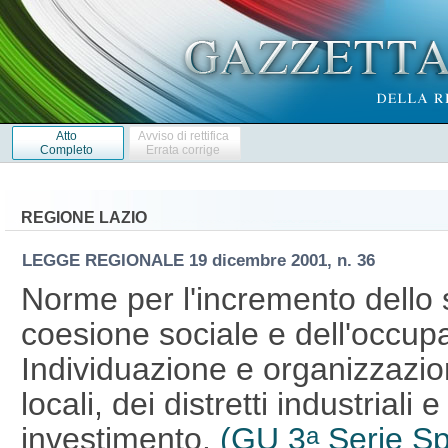
Atto
Avviso di rettifica
Completo
Errata corrige
REGIONE LAZIO
LEGGE REGIONALE
19 dicembre 2001, n. 36
Norme per l'incremento dello 
coesione sociale e dell'occup
Individuazione e organizzazion
locali, dei distretti industriali e
investimento.
(GU 3
Serie Sp
a