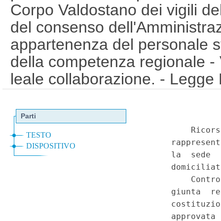
Corpo Valdostano dei vigili d
del consenso dell'Amministraz
appartenenza del personale st
della competenza regionale - V
leale collaborazione. - Legge
dicembre 2001, n. 37. - Costit
(002C0175)
(GU 1
Serie Spec
a
n.1000 del 2-5-2002)