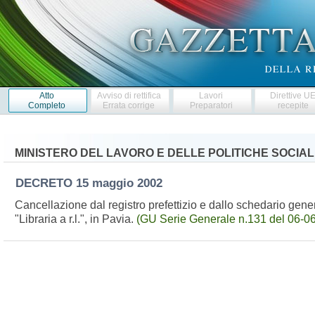
Atto
Avviso di rettifica
Lavori
Direttive U
Completo
Errata corrige
Preparatori
recepite
MINISTERO DEL LAVORO E DELLE POLITICHE SOCIAL
DECRETO
15 maggio 2002
Cancellazione dal registro prefettizio e dallo schedario gene
"Libraria a r.l.", in Pavia.
(GU Serie Generale n.131 del 06-0