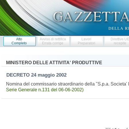
Atto
Avviso di rettifica
Lavori
Direttive U
Completo
Errata corrige
Preparatori
recepite
MINISTERO DELLE ATTIVITA' PRODUTTIVE
DECRETO
24 maggio 2002
Nomina del commissario straordinario della "S.p.a. Societa' 
Serie Generale n.131 del 06-06-2002)