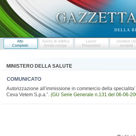
Atto
Avviso di rettifica
Lavori
Direttive U
Completo
Errata corrige
Preparatori
recepite
MINISTERO DELLA SALUTE
COMUNICATO
Autorizzazione all'immissione in commercio della specialita
Ceva Vetem S.p.a.".
(GU Serie Generale n.131 del 06-06-20