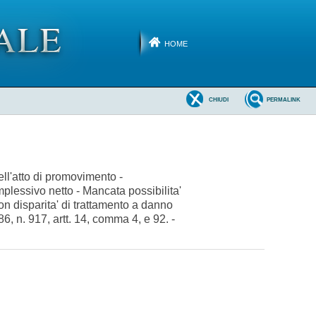
HOME
CHIUDI
PERMALINK
ell'atto di promovimento -
omplessivo netto - Mancata possibilita'
on disparita' di trattamento a danno
, n. 917, artt. 14, comma 4, e 92. -