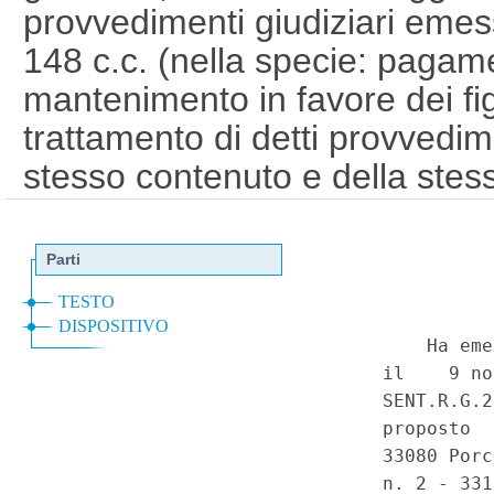
provvedimenti giudiziari emessi
148 c.c. (nella specie: pagam
mantenimento in favore dei figl
trattamento di detti provvedime
stesso contenuto e della stess
nell'ambito di procedimenti di
base, rispettivamente, all'art.
sentenza della Corte costituzi
26 aprile 1986, n. 131, art. 8, le
allegata. - Costituzione, art.
Speciale - Corte Costituziona