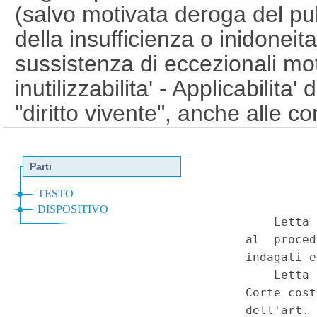
(salvo motivata deroga del pu
della insufficienza o inidoneita
sussistenza di eccezionali mot
inutilizzabilita' - Applicabilita
"diritto vivente", anche alle c
anziche' solo alle intercettazi
delega. - Cod. proc. pen., art
Costituzione, art. 76. (002C0
Corte Costituzionale n.36 del