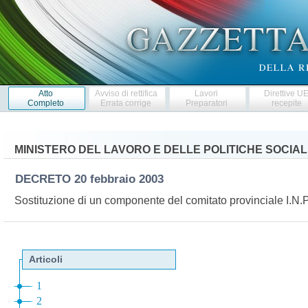
Atto
Avviso di rettifica
Lavori
Direttive U
Completo
Errata corrige
Preparatori
recepite
MINISTERO DEL LAVORO E DELLE POLITICHE SOCIAL
DECRETO
20 febbraio 2003
Sostituzione di un componente del comitato provinciale I.N.P