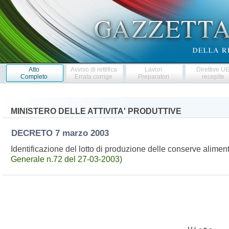
Atto
Avviso di rettifica
Lavori
Direttive U
Completo
Errata corrige
Preparatori
recepite
MINISTERO DELLE ATTIVITA' PRODUTTIVE
DECRETO
7 marzo 2003
Identificazione del lotto di produzione delle conserve aliment
Generale n.72 del 27-03-2003)