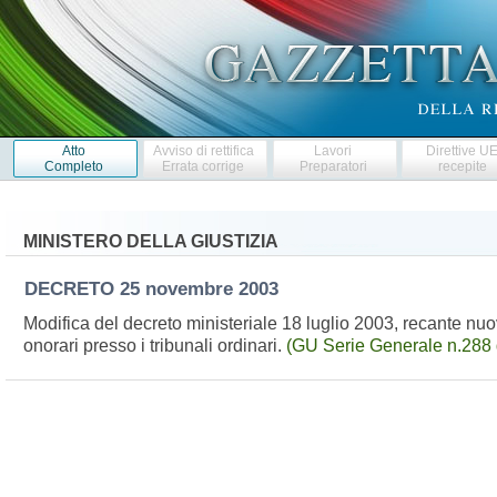
Atto
Avviso di rettifica
Lavori
Direttive U
Completo
Errata corrige
Preparatori
recepite
MINISTERO DELLA GIUSTIZIA
DECRETO
25 novembre 2003
Modifica del decreto ministeriale 18 luglio 2003, recante nuov
onorari presso i tribunali ordinari.
(GU Serie Generale n.288 