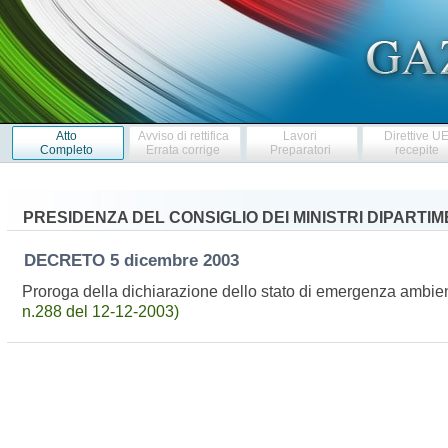
Atto
Avviso di rettifica
Lavori
Direttive U
Completo
Errata corrige
Preparatori
recepite
PRESIDENZA DEL CONSIGLIO DEI MINISTRI DIPARTI
DECRETO
5 dicembre 2003
Proroga della dichiarazione dello stato di emergenza ambiental
n.288 del 12-12-2003)