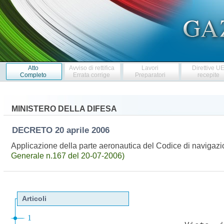
Atto
Avviso di rettifica
Lavori
Direttive U
Completo
Errata corrige
Preparatori
recepite
MINISTERO DELLA DIFESA
DECRETO
20 aprile 2006
Applicazione della parte aeronautica del Codice di navigazio
Generale n.167 del 20-07-2006)