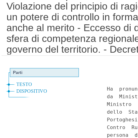
Violazione del principio di ra
un potere di controllo in forma
anche al merito - Eccesso di d
sfera di competenza regional
governo del territorio. - Decre
2004, n. 42, art. 159, comma 3,
26 del decreto legislativo 24 
Costituzione, artt. 3, 76 e 118
art. 10, comma 2, lett. d). (
Speciale - Corte Costituziona