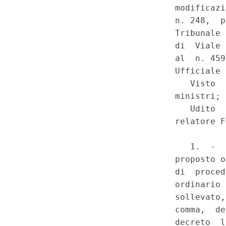
(COSAP) - Natura non tributari
conformita' alla giurispruden
costituente diritto vivente - 
giudice speciale vietato dalla C
costituzionale parziale - Assor
di censura. - D.Lgs. 31 dicemb
comma 2, secondo periodo, com
bis, comma 1, lettera b), del 
203, convertito, con modificazi
della legge 2 dicembre 2005, n
102, comma secondo, (25, p
(GU 1
Serie Speciale - Corte
a
3-2008)