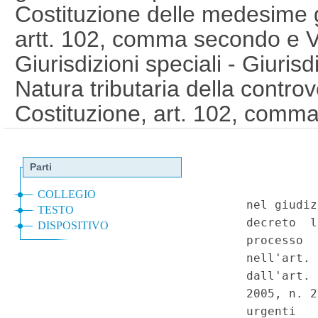
Costituzione delle medesime gi
artt. 102, comma secondo e VI
Giurisdizioni speciali - Giurisd
Natura tributaria della controv
Costituzione, art. 102, comma 
Criteri di qualificazione delle 
Necessaria presenza, al di la' 
dal legislatore, della doverosi
collegamento di questa alla p
riferimento ad un presuppost
Giurisdizioni speciali - Giurisd
Assoggettamento ad essa delle
canoni per l'occupazione di s