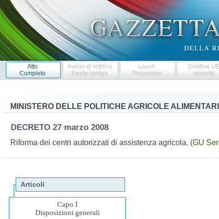
Atto
Avviso di rettifica
Lavori
Direttive U
Completo
Errata corrige
Preparatori
recepite
MINISTERO DELLE POLITICHE AGRICOLE ALIMENTARI
DECRETO
27 marzo 2008
Riforma dei centri autorizzati di assistenza agricola.
(GU Ser