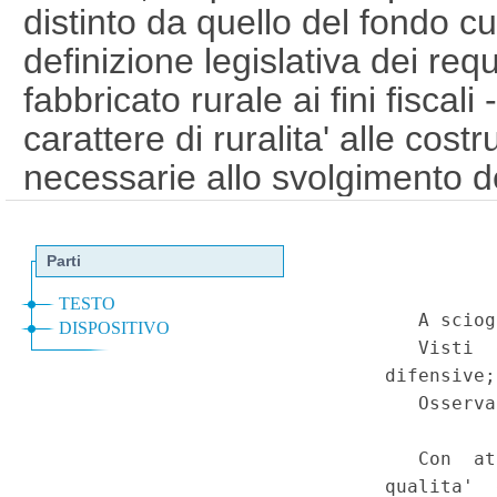
distinto da quello del fondo c
definizione legislativa dei req
fabbricato rurale ai fini fiscal
carattere di ruralita' alle cost
necessarie allo svolgimento dell
particolare, destinate alla ma
conservazione, valorizzazion
prodotti agricoli, anche se eff
consorzi - Divieto di restituz
a titolo di I.C.I., per periodi d
dai soggetti titolari di immobil
riconosciuti come rurali - Ingius
trattamento tra i contribuenti d