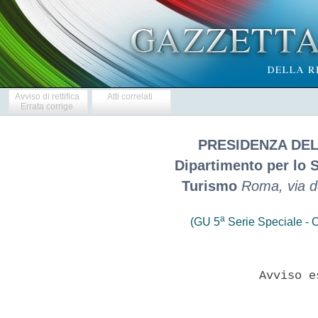
Avviso di rettifica
Atti correlati
Errata corrige
PRESIDENZA DEL
Dipartimento per lo S
Turismo
Roma, via de
a
(GU 5
Serie Speciale - C
               Avviso e