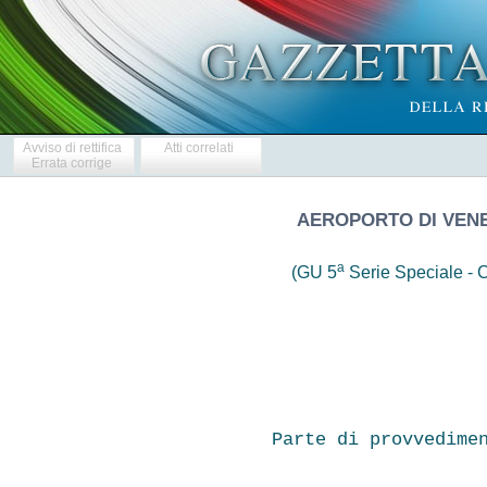
Avviso di rettifica
Atti correlati
Errata corrige
AEROPORTO DI VENEZ
a
(GU 5
Serie Speciale - C
                    
Parte di provvedime