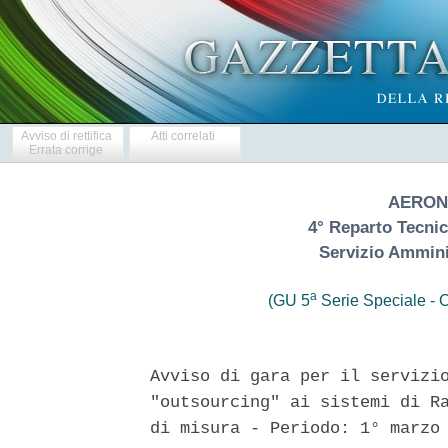
Avviso di rettifica
Atti correlati
Errata corrige
AERON
4° Reparto Tecni
Servizio Ammini
a
(GU 5
Serie Speciale - C
Avviso di gara per il servizio
"outsourcing" ai sistemi di Ra
di misura - Periodo: 1° marzo 