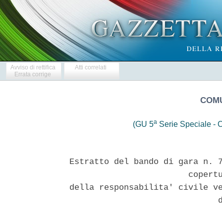
Avviso di rettifica
Atti correlati
Errata corrige
COMU
a
(GU 5
Serie Speciale - C
Estratto del bando di gara n. 7
                        copertu
della responsabilita' civile ve
                              d