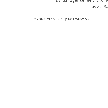
         Il dirigente del C.d.R
                        avv. Ma