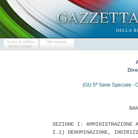
Avviso di rettifica
Atti correlati
Errata corrige
Dire
a
(GU 5
Serie Speciale - C
                            BANDO DI GARA
 
   SEZIONE I: AMMINISTRAZIONE AGGIUDICATRICE
   I.1) DENOMINAZIONE, INDIRIZZI E PUNTI DI CONTATTO
   Denominazione ufficiale: ANAS S.p.A. - DIREZIONE GENERALE
   Indirizzo postale: Via Monzambano, 10 Citta': Roma. Codice postale:
00185  Paese:  Italia. Punti di contatto: Telefono: 06-4446.6822; Fax:
06.4446.6613;   all'attenzione  di:  Condirezione  Generale  Legale  e
Patrimonio  -  Unita'  Acquisti - Servizio Gestione Gare sopra soglia.
Posta   elettronica:   m.siano@stradeanas.it;   -   Responsabile   del
Procedimento: Dott. Ing. Giacomo Cannata' - Unita' Acquisti - Servizio
Impianti e Macchinari. Indirizzo (i) Internet: www.stradeanas.it
   Ulteriori informazioni sono disponibili presso: i punti di contatto
sopra indicati.
   Le domande di partecipazione vanno inviate a:
   ANAS   S.p.A.  -  Direzione  Generale  -  Protocollo  Generale  Via
Monzambano,  n.  10  -  00185  ROMA, con specifica indicazione "Unita'
Acquisti - Servizio Gestione Gare sopra soglia - Gara DGACQ 07-08".
   I.2) Tipo di Amministrazione aggiudicatrice e principali Settori di
Attivita':   Organismo   di   Diritto   Pubblico  -  Realizzazione  di
infrastrutture stradali
   SEZIONE II: OGGETTO DELL'APPALTO
   II. 1) DESCRIZIONE
   II.  1.1)  Denominazione conferita all'appalto dall'Amministrazione
aggiudicatrice:
   DG ACQ 07/08
   II.  1.2)  Tipo  di  appalto  e  luogo  di esecuzione: - Forniture:
locazione
   Luogo principale di consegna: territorio nazionale
   II. 1.3) L'avviso riguarda: l'istituzione di un accordo quadro
   II.1.4) Informazioni relative all'accordo quadro:
   Accordo quadro con un unico operatore. Durata dell'accordo: mesi 12
   Valore stimato degli acquisti per l'intera durata dell'accordo:
   valore tra Euro 1.194.857,14 ed Euro 1.757.142,86.
   II.1.5)  Breve  descrizione  dell'appalto:  Accordo  quadro  per il
noleggio  a  lungo  termine  senza conducente di autovetture tipo Fiat
Croma  1.9  MJTD  (o  equivalente)  e  Alfa  Romeo  159  1.9  MJTD  (o
equivalente),  per  una  necessita'  stimata  di  42 ed il contestuale
ritiro di mezzi usati di proprieta' ANAS.
   II.I.6) CPV Oggetto Principale: 34110000 (Autovetture per trasporto
passeggeri)
   II.1.7)  L'appalto  rientra  nel campo di applicazione dell'accordo
sugli appalti pubblici (AAP): Si
   II. 1.8) Divisione in lotti: No
   II. 2) QUANTITATIVO O ENTITA' DELL'APPALTO
   II.  2.1) Quantitativo o entita' totale: Importo complessivo a base
di  gara Euro 1.476.000,00 I.V.A. esclusa di cui Euro 1.471.000,00 per
la  fornitura ed Euro 5.000,00 per oneri di sicurezza non sottoposti a
ribasso.
   II.3) DURATA DELL'APPALTO O TERMINE DI ESECUZIONE
   L'Accordo  quadro  avra'  la  durata di 12 mesi nel corso dei quali
ANAS  potra'  ordinare, con i canoni mensili stabiliti e per la durata
del  noleggio di 36 mesi, le autovetture che ritiene necessarie per le
proprie esigenze.
   SEZIONE   III:  INFORMAZIONI  DI  CARATTERE  GIURIDICO,  ECONOMICO,
FINANZIARIO E TECNICO
   III.1) Condizioni relative all'appalto
   III.1.1) Cauzioni e garanzie richieste:
   Provvisoria:  pari  al 2% dell'importo posto a base di gara, I.V.A.
esclusa  da  presentarsi unitamente alla documentazione amministrativa
prodotta  in  sede  di  offerta,  in  conformita'  con quanto previsto
dall'art. 75 del D. Lgs.163/06 e da costituirsi secondo le finalita' e
modalita' precisate nei documenti posti a base di gara.
   La  garanzia deve avere validita' per almeno 240 (duecentoquaranta)
giorni  dal  termine  ultimo per il ricevimento delle offerte e dovra'
essere  corredata  dall'impegno  del  garante  a rinnovare la garanzia
medesima per una durata di ulteriori 240 (duecentoquaranta) giorni, su
richiesta dell'Amministrazione aggiudicatrice nei casi di legge.
   Dichiarazione,   a   corredo  della  documentazione  amministrativa
prodotta  in  sede di offerta, di cui all'art. 75, comma 8, del D.Lgs.
163/06, resa dai soggetti e con le modalita' di cui ai documenti posti
a  base  di gara, contenente l'impegno di un fideiubente a rilasciare,
in  caso di aggiudicazione dell'appalto, a richiesta dell'ANAS S.p.A.,
una  fideiussione  o  polizza  relativa  alla  cauzione definitiva, in
favore  dell'amministrazione  aggiudicatrice.  All'atto  del contratto
l'aggiudicatario deve prestare:
   Cauzione   definitiva:   pari  al  10%  dell'importo  contrattuale,
percentuale  incrementata  in  conformita' a quanto previsto dall'art.
113  del  D.  Lgs.163/06,  a  garanzia  dell'esecuzione dell'appalto e
dell'esatto    adempimento   delle   obbligazioni   contrattuali,   da
costituirsi  secondo  le finalita' e modalita' precisate nei documenti
posti a base di gara.
   Le  imprese alle quali venga rilasciata da organismi accreditati la
certificazione  del  sistema  di  qualita' conforme alle norme europee
della  serie  UNI  EN  ISO  9000 usufruiscono delle riduzioni previste
dall'art.  40  co. 7 del D.lgs. n.163/2006 (Autorita' per la vigilanza
sui contratti pubblici di lavori, servizi e forniture - Determinazione
11 settembre 2007 n. 7).
   III.1.2)  Principali  modalita' di finanziamento e di pagamento e/o
riferimenti alle disposizioni applicabili in materia
   La presente fornitura e' finanziata con disponibilita' dell'ANAS.
   Le modalita' di pagamento saranno precisate nel capitolato d'oneri.
   III.1.3)  Forma  giuridica che dovra' assumere il raggruppamento di
operatori   economici  aggiudicatario  dell'appalto.  Sono  ammessi  a
partecipare  alla gara tutti i soggetti di cui all'art. 34 del D. Lgs.
163/06,  nel rispetto delle prescrizioni poste dagli artt. 34 comma 2,
35,  36  e 37 del D. Lgs. 163/06 e delle ulteriori condizioni previste
nel  presente  bando, con particolare riguardo agli specifici limiti e
divieti   di  partecipazione  prescritti  normativamente,  a  pena  di
esclusione dalla gara.
   III.2) CONDIZIONI DI PARTECIPAZIONE
   III.2.1)  Situazione personale degli operatori, inclusi i requisiti
relativi   all'iscrizione   nell'albo  professionale  o  nel  registro
commerciale
   Informazioni e formalita' necessarie per valutare la conformita' ai
requisiti:
   Si richiedono pena l'esclusione dalla gara:
   a) certificato di iscrizione alla C.C.I.A.A, completo di nulla osta
antimafia,  o dichiarazione sostitutiva, cosi' come previsto dall'art.
39  del  D.Lgs.  163/06.  Nel  caso di candidato appartenente ad altro
Stato   membro   non   residente   in  Italia,  atto  o  dichiarazione
equipollente  di  iscrizione nei registri professionali e commerciali,
ai sensi dell'art. 39, comma 2 del D. Lgs. 163/06;
   b)  dichiarazione  di  essere  iscritto  per  attivita' inerenti la
stessa  fornitura  di  servizi nel Registro delle imprese o in uno dei
registri  professionali  o commerciali dello Stato di residenza, se di
tratta  si  uno  Stato  dell'UE,  in  conformita'  con quanto previsto
dall'art.   39   del   D.Lgs.  163/06,  contenente,  tra  l'altro,  il
nominativo/i  (con  qualifica,  data  di  nascita e luogo di nascita e
residenza,  nonche'  numero  di  codice  fiscale)  del  rappresentante
legale, soci, direttori tecnici (ove esistenti), amministratori muniti
di poteri di rappresentanza ed eventuali soci accomandatari;
   c)  dichiarazione  di  essere  in possesso dei requisiti necessari,
secondo la normativa vigente, per la fornitura oggetto della gara e di
avere una organizzazione di assistenza in Italia;
   d)  dichiarazione sostitutiva con la quale il candidato dichiara di
non rientrare in nessuna delle condizioni 