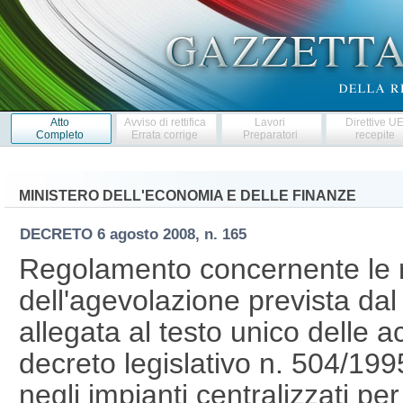
Atto
Avviso di rettifica
Lavori
Direttive U
Completo
Errata corrige
Preparatori
recepite
MINISTERO DELL'ECONOMIA E DELLE FINANZE
DECRETO
6 agosto 2008, n. 165
Regolamento concernente le m
dell'agevolazione prevista dal
allegata al testo unico delle a
decreto legislativo n. 504/199
negli impianti centralizzati per