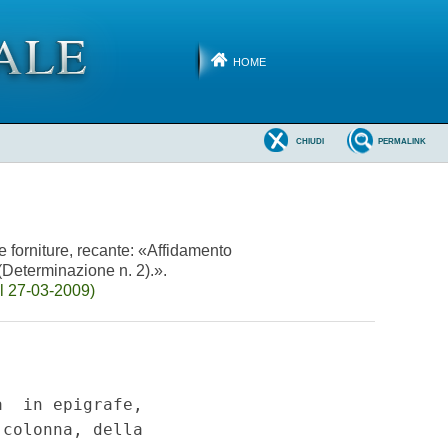
HOME
CHIUDI
PERMALINK
 e forniture, recante: «Affidamento
 (Determinazione n. 2).».
l 27-03-2009)