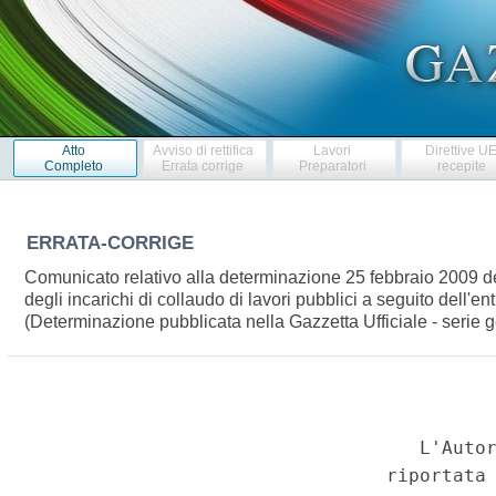
Atto
Avviso di rettifica
Lavori
Direttive U
Completo
Errata corrige
Preparatori
recepite
ERRATA-CORRIGE
Comunicato relativo alla determinazione 25 febbraio 2009 dell'A
degli incarichi di collaudo di lavori pubblici a seguito dell'e
(Determinazione pubblicata nella Gazzetta Ufficiale - serie 