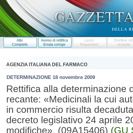
Atto
Avviso di rettifica
Lavori
Direttive U
Completo
Errata corrige
Preparatori
recepite
AGENZIA ITALIANA DEL FARMACO
DETERMINAZIONE
18 novembre 2009
Rettifica alla determinazione
recante: «Medicinali la cui au
in commercio risulta decaduta a
decreto legislativo 24 aprile 
modifiche». (09A15406)
(GU 