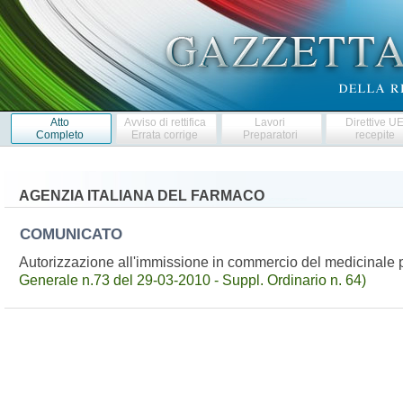
Atto
Avviso di rettifica
Lavori
Direttive U
Completo
Errata corrige
Preparatori
recepite
AGENZIA ITALIANA DEL FARMACO
COMUNICATO
Autorizzazione all'immissione in commercio del medicinal
Generale n.73 del 29-03-2010 - Suppl. Ordinario n. 64)