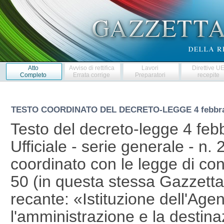
Atto
Avviso di rettifica
Lavori
Direttive U
Completo
Errata corrige
Preparatori
recepite
TESTO COORDINATO DEL DECRETO-LEGGE
4 febbr
Testo del decreto-legge 4 febb
Ufficiale - serie generale - n.
coordinato con le legge di co
50 (in questa stessa Gazzetta U
recante: «Istituzione dell'Age
l'amministrazione e la destina