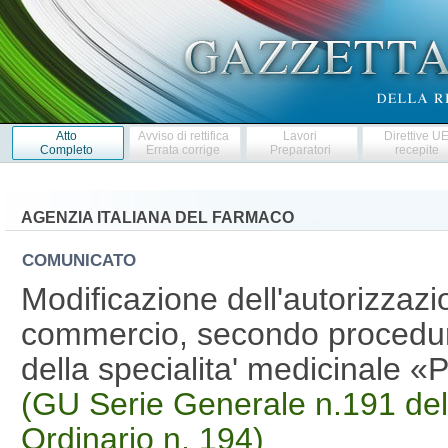
Atto
Avviso di rettifica
Lavori
Direttive U
Completo
Errata corrige
Preparatori
recepite
AGENZIA ITALIANA DEL FARMACO
COMUNICATO
Modificazione dell'autorizzazi
commercio, secondo procedur
della specialita' medicinale
(GU Serie Generale n.191 del
Ordinario n. 194)