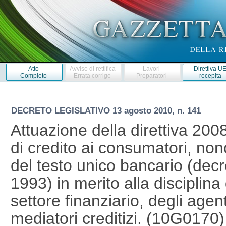
Atto
Avviso di rettifica
Lavori
Direttiva U
Completo
Errata corrige
Preparatori
recepita
DECRETO LEGISLATIVO
13 agosto 2010, n. 141
Attuazione della direttiva 2008
di credito ai consumatori, nonc
del testo unico bancario (decre
1993) in merito alla disciplina
settore finanziario, degli agenti
mediatori creditizi. (10G0170