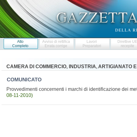
Atto
Avviso di rettifica
Lavori
Direttive U
Completo
Errata corrige
Preparatori
recepite
CAMERA DI COMMERCIO, INDUSTRIA, ARTIGIANATO 
COMUNICATO
Provvedimenti concernenti i marchi di identificazione dei me
08-11-2010)