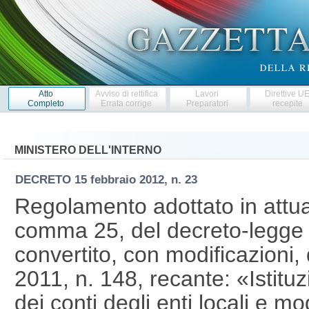
Atto
Avviso di rettifica
Lavori
Direttive U
Completo
Errata corrige
Preparatori
recepite
MINISTERO DELL'INTERNO
DECRETO
15 febbraio 2012, n. 23
Regolamento adottato in attuaz
comma 25, del decreto-legge 
convertito, con modificazioni,
2011, n. 148, recante: «Istituz
dei conti degli enti locali e mo