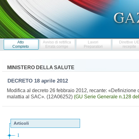
Atto
Avviso di rettifica
Lavori
Direttive U
Completo
Errata corrige
Preparatori
recepite
MINISTERO DELLA SALUTE
DECRETO
18 aprile 2012
Modifica al decreto 26 febbraio 2012, recante: «Definizione de
malattia al SAC». (12A06252)
(GU Serie Generale n.128 de