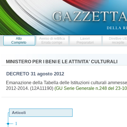
Atto
Avviso di rettifica
Lavori
Direttive U
Completo
Errata corrige
Preparatori
recepite
MINISTERO PER I BENI E LE ATTIVITA' CULTURALI
DECRETO
31 agosto 2012
Emanazione della Tabella delle Istituzioni culturali ammesse a
2012-2014. (12A11190)
(GU Serie Generale n.248 del 23-1