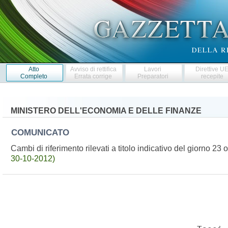
Atto
Avviso di rettifica
Lavori
Direttive U
Completo
Errata corrige
Preparatori
recepite
MINISTERO DELL'ECONOMIA E DELLE FINANZE
COMUNICATO
Cambi di riferimento rilevati a titolo indicativo del giorno 2
30-10-2012)