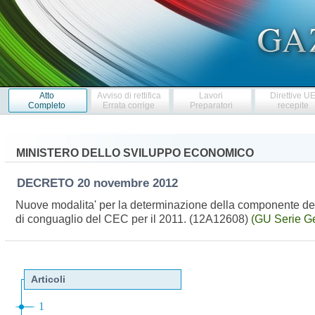
Atto
Avviso di rettifica
Lavori
Direttive U
Completo
Errata corrige
Preparatori
recepite
MINISTERO DELLO SVILUPPO ECONOMICO
DECRETO
20 novembre 2012
Nuove modalita' per la determinazione della componente del 
di conguaglio del CEC per il 2011. (12A12608)
(GU Serie Ge