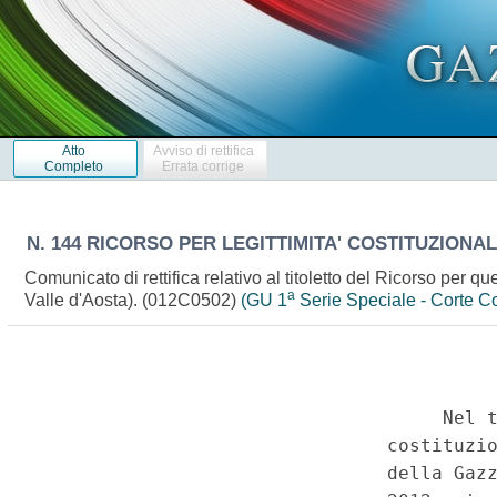
Atto
Avviso di rettifica
Completo
Errata corrige
N. 144 RICORSO PER LEGITTIMITA' COSTITUZIONALE
Comunicato di rettifica relativo al titoletto del Ricorso per q
a
Valle d'Aosta). (012C0502)
(GU 1
Serie Speciale - Corte Co