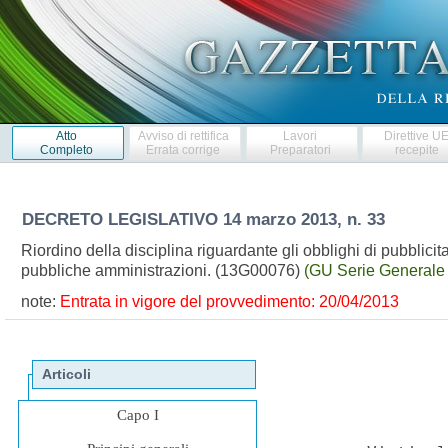
Atto
Avviso di rettifica
Lavori
Direttive U
Completo
Errata corrige
Preparatori
recepite
DECRETO LEGISLATIVO
14 marzo 2013, n. 33
Riordino della disciplina riguardante gli obblighi di pubblicit
pubbliche amministrazioni. (13G00076)
(GU Serie Generale 
note:
Entrata in vigore del provvedimento: 20/04/2013