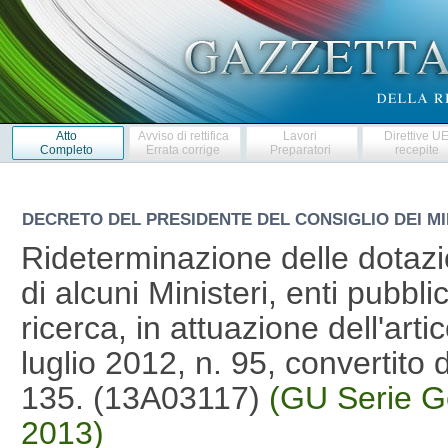
Atto
Avviso di rettifica
Lavori
Direttive U
Completo
Errata corrige
Preparatori
recepite
DECRETO DEL PRESIDENTE DEL CONSIGLIO DEI MI
Rideterminazione delle dotazi
di alcuni Ministeri, enti pubbl
ricerca, in attuazione dell'art
luglio 2012, n. 95, convertito
135. (13A03117)
(GU Serie G
2013)